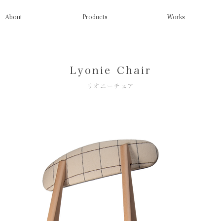
About
Products
Works
Lyonie Chair
​リオニーチェア