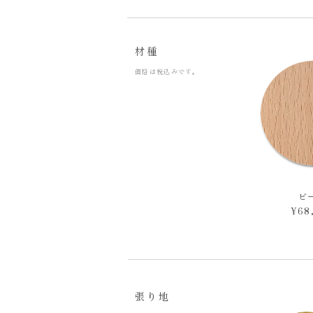
​材種
​価格は税込みです。
ビ
¥68
張り地